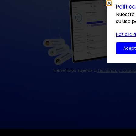
Polític
Nuestro 
su uso p
Haz clic 
Acept
*Beneficios sujetos a
términos y condic