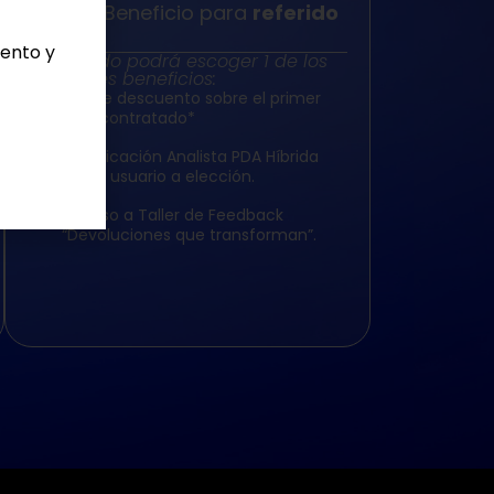
Beneficio para
referido
iento y
Tu referido podrá escoger 1 de los
siguientes beneficios:
10% de descuento sobre el primer
plan contratado*
Certificación Analista PDA Híbrida
para 1 usuario a elección.
Acceso a Taller de Feedback
“Devoluciones que transforman”.