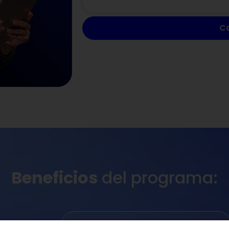
C
Beneficios
del programa: