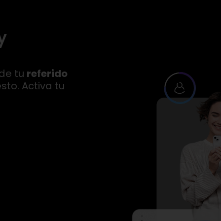
y
 de tu
referido
to. Activa tu