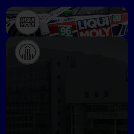
“El proceso ha demostrado tener un
impacto
directo en las ventas
al empoderar a los
colaboradores de todas las áreas.”