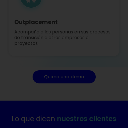
Outplacement
Acompaña a las personas en sus procesos
de transición a otras empresas o
proyectos.
Quiero una demo
Sebastian Kunckel
Lo que dicen
nuestros clientes
Gerente de ventas y Marketing