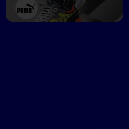
informes completos y
más información sobre
cada candidato
.”