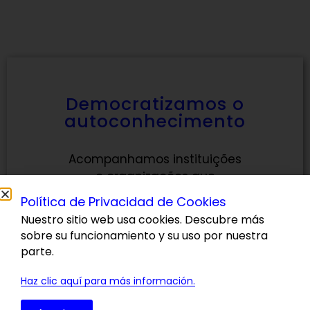
Democratizamos o
autoconhecimento
Acompanhamos instituições
e organizações que
trabalham para garantir a
Política de Privacidad de Cookies
empregabilidade das
Nuestro sitio web usa cookies. Descubre más
pessoas em entornos de
sobre su funcionamiento y su uso por nuestra
trabalho respeitosos e
parte.
inclusivos.
Haz clic aquí para más información.