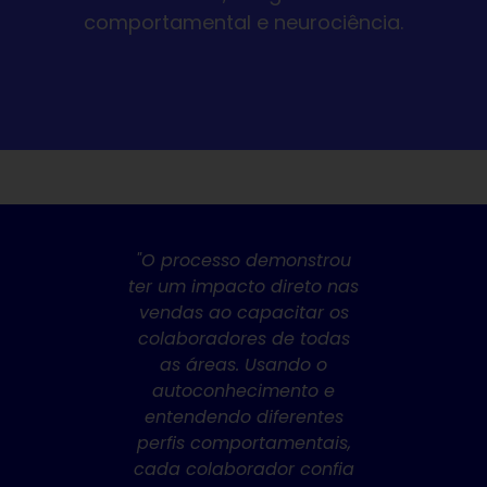
comportamental e neurociência.
cê pode
"O processo demonstrou
"Nos pe
as
ter um impacto direto nas
o PDA d
s e
vendas ao capacitar os
holísti
 dos
colaboradores de todas
que 
penas 5
as áreas. Usando o
nossos 
uma
autoconhecimento e
nos ofe
pida e
entendendo diferentes
ece uma
perfis comportamentais,
perc
pessoa a
cada colaborador confia
entrev