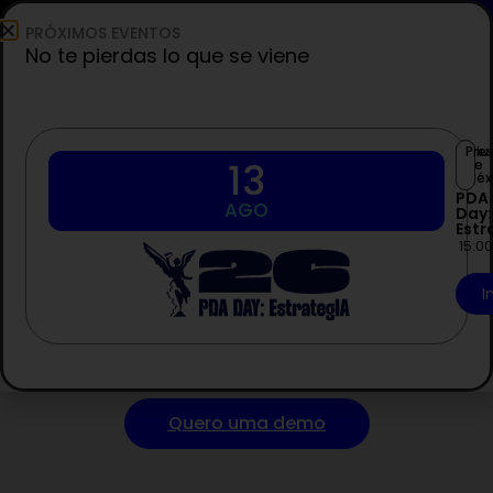
PRÓXIMOS EVENTOS
PT
No te pierdas lo que se viene
Ciu
Pre
13
de
Ciência comportamental
Méx
PDA
AGO
para desbloquear o
Day:
Estr
potencial da sua
15:0
organização
I
Avalie e analise competências para eliminar
vieses e otimizar a gestão de pessoas.
Quero uma demo