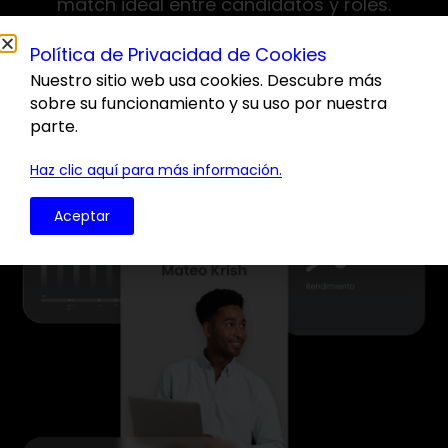
match ideal entre candidatos y roles.
Facilitando el desarrollo continuo de los
equipos y elevando el compromiso de los
Política de Privacidad de Cookies
colaboradores.
Nuestro sitio web usa cookies. Descubre más
sobre su funcionamiento y su uso por nuestra
parte.
Contáctanos
Haz clic aquí para más información.
Aceptar