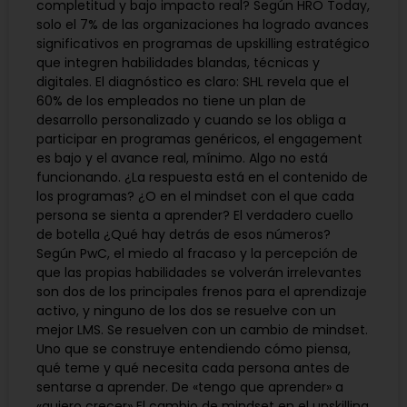
completitud y bajo impacto real? Según HRO Today,
solo el 7% de las organizaciones ha logrado avances
significativos en programas de upskilling estratégico
que integren habilidades blandas, técnicas y
digitales. El diagnóstico es claro: SHL revela que el
60% de los empleados no tiene un plan de
desarrollo personalizado y cuando se los obliga a
participar en programas genéricos, el engagement
es bajo y el avance real, mínimo. Algo no está
funcionando. ¿La respuesta está en el contenido de
los programas? ¿O en el mindset con el que cada
persona se sienta a aprender? El verdadero cuello
de botella ¿Qué hay detrás de esos números?
Según PwC, el miedo al fracaso y la percepción de
que las propias habilidades se volverán irrelevantes
son dos de los principales frenos para el aprendizaje
activo, y ninguno de los dos se resuelve con un
mejor LMS. Se resuelven con un cambio de mindset.
Uno que se construye entendiendo cómo piensa,
qué teme y qué necesita cada persona antes de
sentarse a aprender. De «tengo que aprender» a
«quiero crecer» El cambio de mindset en el upskilling