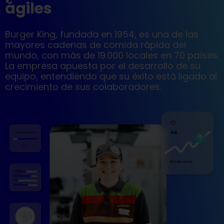
ágiles
Burger King, fundada en 1954, es una de las
mayores cadenas de comida rápida del
mundo, con más de 19.000 locales en 70 países.
La empresa apuesta por el desarrollo de su
equipo, entendiendo que su éxito está ligado al
crecimiento de sus colaboradores.