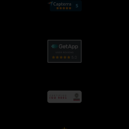
CE
R
TIFIED
ISO 9001