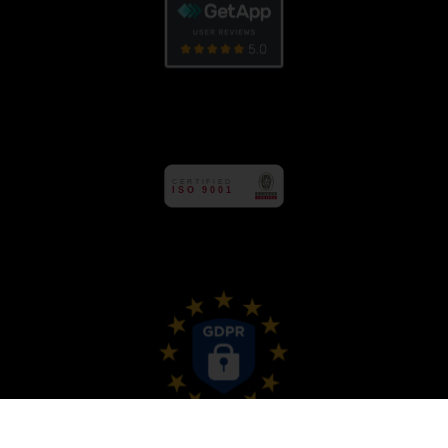
CE
R
TIFIED
ISO 9001