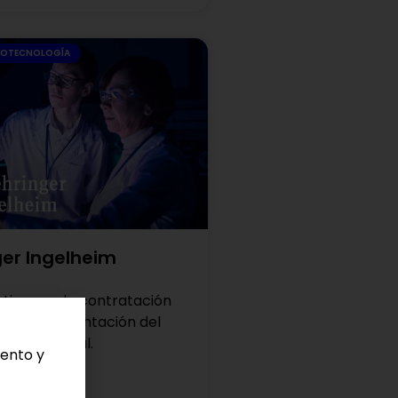
BIOTECNOLOGÍA
er Ingelheim
l tiempo de contratación
 la implementación del
 Conductual.
iento y