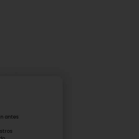
ara
dando una
ra