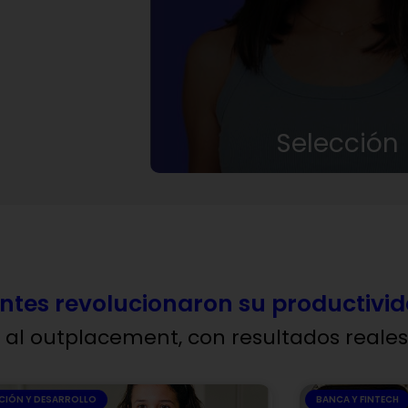
Selección
ntes revolucionaron su productivi
 al outplacement, con resultados reales
CIÓN Y DESARROLLO
BANCA Y FINTECH