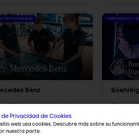
OTRIZ Y MOVILIDAD
FARMACÉUTICA Y 
rcedes Benz
Boehring
enció la integración de equipos
Optimizó e
motos elevando un 25% el
un 40% con
a de Privacidad de Cookies
gagement de sus colaboradores.
Assessment
sitio web usa cookies. Descubre más sobre su funcionam
or nuestra parte.