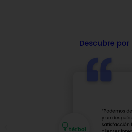
Descubre por q
"La solución
líderes, ya q
comprensión 
efectiva."