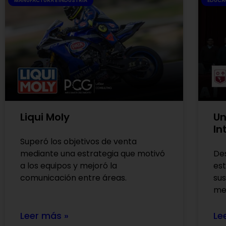
MANUFACTURA E INDUSTRIA
EDUCA
Liqui Moly
Un
In
Superó los objetivos de venta
mediante una estrategia que motivó
Des
a los equipos y mejoró la
est
comunicación entre áreas.
sus
me
Leer más »
Le