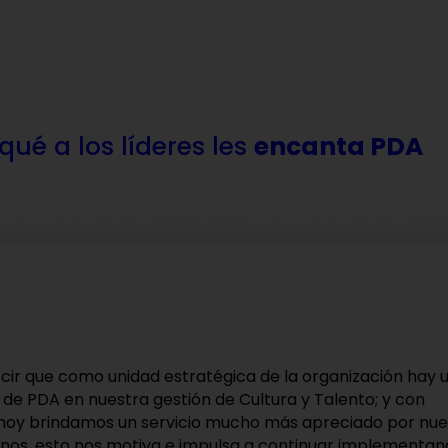
ué a los líderes les
encanta PDA
 es simple, práctica y potente. Altamente recomendada p
ue permite identificar fortalezas y áreas de mejora, brin
más profunda de los equipos y cómo liderarlos de mane