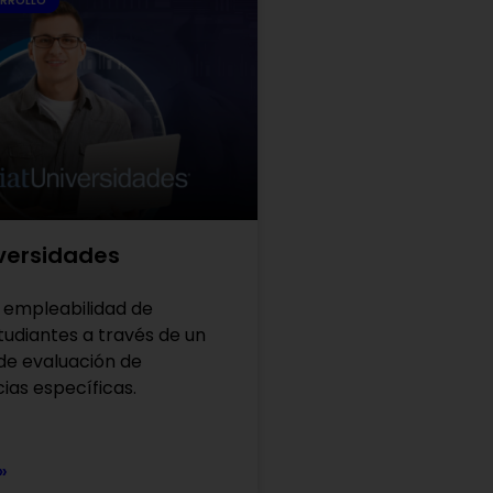
ARROLLO
iversidades
a empleabilidad de
udiantes a través de un
e evaluación de
as específicas.
»