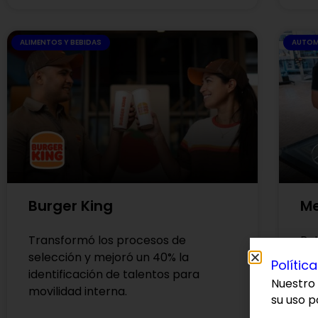
ALIMENTOS Y BEBIDAS
AUTOM
Burger King
Me
Transformó los procesos de
Pot
selección y mejoró un 40% la
re
Polític
identificación de talentos para
en
Nuestro 
movilidad interna.
su uso p