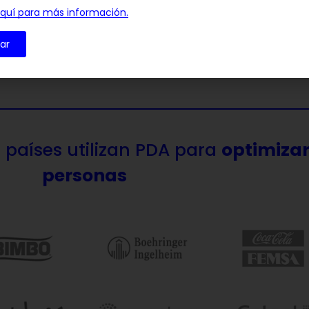
er más »
Leer más 
aquí para más información.
ar
países utilizan PDA para
optimizar
personas