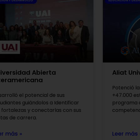
CIÓN Y DESARROLLO
EDUCACIÓN Y DES
iversidad Abierta
Aliat Un
teramericana
Potenció l
arrolló el potencial de sus
+47.000 est
udiantes guiándolos a Identificar
programa d
 fortalezas y conectarlas con sus
competenci
tas de carrera.
er más »
Leer más 