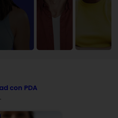
dad con PDA
.