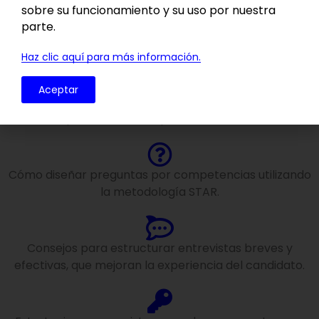
sobre su funcionamiento y su uso por nuestra
parte.
¿Qué encontrarás?
Haz clic aquí para más información.
Aceptar
Guía para acelerar el proceso de selección.
Cómo diseñar preguntas por competencias utilizando
la metodología STAR.
Consejos para estructurar entrevistas breves y
efectivas, que mejoran la experiencia del candidato.