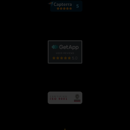
CE
R
TIFIED
ISO 9001